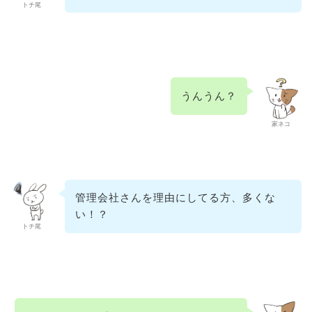
トチ尾
うんうん？
家ネコ
管理会社さんを理由にしてる方、多くな
い！？
トチ尾