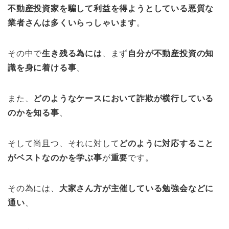
不動産投資家を騙して利益を得ようとしている悪質な
業者さんは多くいらっしゃいます
。
その中で
生き残る為には
、まず
自分が不動産投資の知
識を身に着ける事
、
また、
どのようなケースにおいて詐欺が横行している
のかを知る事
、
そして尚且つ、それに対して
どのように対応すること
がベストなのかを学ぶ事
が
重要
です。
その為には、
大家さん方が主催している勉強会などに
通い
、