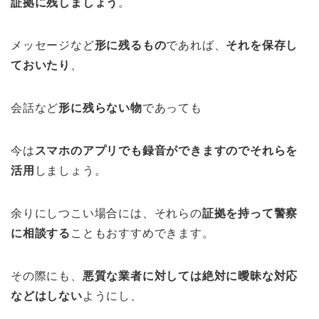
証拠に残しましょう
。
メッセージなど
形に残るもの
であれば、
それを保存し
ておいたり
、
会話など
形に残らない物
であっても
今は
スマホのアプリでも録音ができますのでそれらを
活用
しましょう。
余りにしつこい場合には、それらの
証拠を持って警察
に相談する
こともおすすめできます。
その際にも、
悪質な業者に対しては絶対に曖昧な対応
などはしない
ようにし、