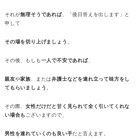
それが
無理そうであれば
、「後日答えを出します」と
申して
その場を切り上げましょう
。
その後、もしも
一人で不安であれば
、
親友
や
家族
、または
弁護士などを連れ立って味方をし
てもらいましょう
。
その際、
女性だけだと甘く見られて全く引いてくれな
い場合も
ございますので、
男性を連れていくのも良い手
だと言えます。