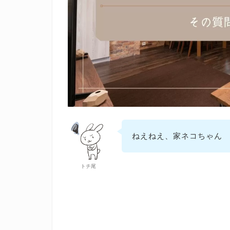
ねえねえ、家ネコちゃん
トチ尾