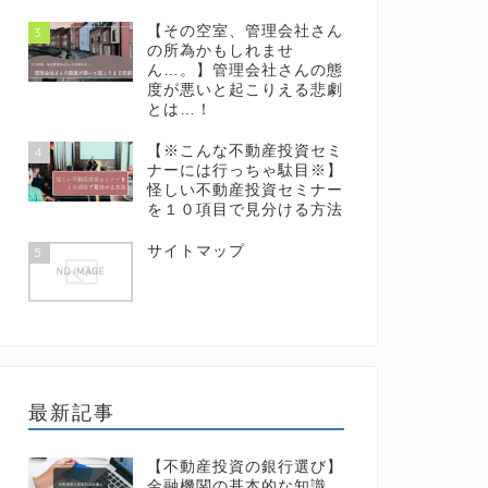
【その空室、管理会社さん
3
の所為かもしれませ
ん…。】管理会社さんの態
度が悪いと起こりえる悲劇
とは…！
【※こんな不動産投資セミ
4
ナーには行っちゃ駄目※】
怪しい不動産投資セミナー
を１０項目で見分ける方法
サイトマップ
5
最新記事
【不動産投資の銀行選び】
金融機関の基本的な知識