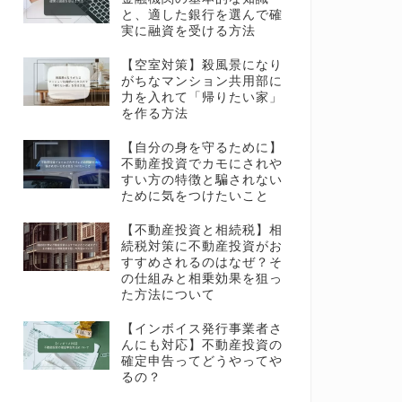
と、適した銀行を選んで確
実に融資を受ける方法
【空室対策】殺風景になり
がちなマンション共用部に
力を入れて「帰りたい家」
を作る方法
【自分の身を守るために】
不動産投資でカモにされや
すい方の特徴と騙されない
ために気をつけたいこと
【不動産投資と相続税】相
続税対策に不動産投資がお
すすめされるのはなぜ？そ
の仕組みと相乗効果を狙っ
た方法について
【インボイス発行事業者さ
んにも対応】不動産投資の
確定申告ってどうやってや
るの？