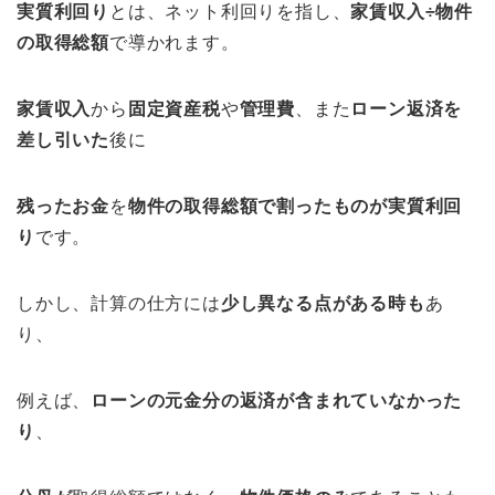
実質利回り
とは、ネット利回りを指し、
家賃収入÷物件
の取得総額
で導かれます。
家賃収入
から
固定資産税
や
管理費
、また
ローン返済を
差し引いた
後に
残ったお金
を
物件の取得総額で割ったものが実質利回
り
です。
しかし、計算の仕方には
少し異なる点がある時も
あ
り、
例えば、
ローンの元金分の返済が含まれていなかった
り
、