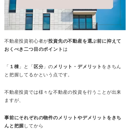
不動産投資初心者が
投資先の不動産を選ぶ前に抑えて
おくべき二
つ目のポイント
は
「
１棟
」と「
区分
」の
メリット・デメリット
をきちん
と把握してるかという点です。
不動産投資では様々な不動産の投資を行うことが出来
ますが、
事前にそれぞれの物件のメリットやデメリットをきち
んと把握
してから