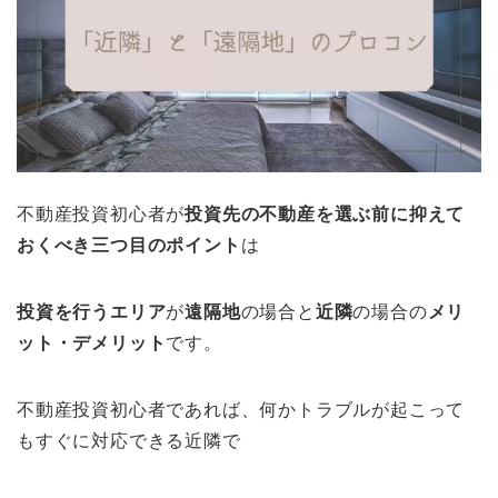
不動産投資初心者が
投資先の不動産を選ぶ前に抑えて
おくべき三
つ目のポイント
は
投資を行うエリア
が
遠隔地
の場合と
近隣
の場合の
メリ
ット・デメリット
です。
不動産投資初心者であれば、何かトラブルが起こって
もすぐに対応できる近隣で