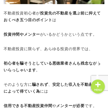
不動産投資初心者が
投資先の不動産を選ぶ前に抑えて
☆お問い合せ☆
おくべき五
つ目のポイント
は
管理会社変更
投資仲間やメンター
がいるかどうかという点です。
不動産投資
不動産投資に限らず、あらゆる投資の世界では、
賃貸経営
初心者を騙そうとしている悪徳業者さんも残念ながら
いらっしゃいます
。
そのような方に
騙されず
、
安定した収入を不動産投資
MENU
によって得ていく為
には
信用できる不動産投資仲間
や
メンターが必要
です。