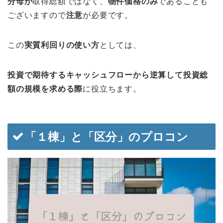
分母が
取得総額ではなく、
物件価格のみ
であることも
ございますので
注意
が必要です。
この
実質利回りの使い方
としては、
投資で期待するキャッシュフローから逆算して投資総
額の規模を求める際
に役立ちます。
「１棟」と「区分」のプロコン