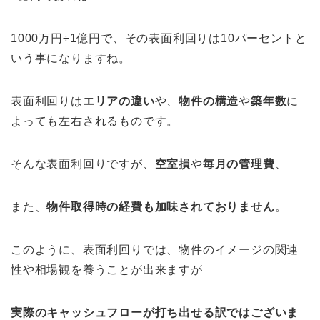
1000万円÷1億円で、その表面利回りは10パーセントと
いう事になりますね。
表面利回りは
エリアの違い
や、
物件の構造
や
築年数
に
よっても左右されるものです。
そんな表面利回りですが、
空室損
や
毎月の管理費
、
また、
物件取得時の経費も加味されておりません
。
このように、表面利回りでは、物件のイメージの関連
性や相場観を養うことが出来ますが
実際のキャッシュフローが打ち出せる訳ではございま