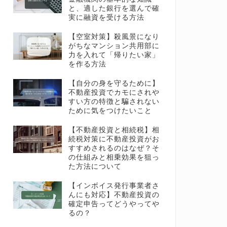
と、適した銀行を選んで確
実に融資を受ける方法
【空室対策】殺風景になり
がちなマンション共用部に
力を入れて「帰りたい家」
を作る方法
【自分の身を守るために】
不動産投資でカモにされや
すい方の特徴と騙されない
ために気をつけたいこと
【不動産投資と相続税】相
続税対策に不動産投資がお
すすめされるのはなぜ？そ
の仕組みと相乗効果を狙っ
た方法について
【インボイス発行事業者さ
んにも対応】不動産投資の
確定申告ってどうやってや
るの？