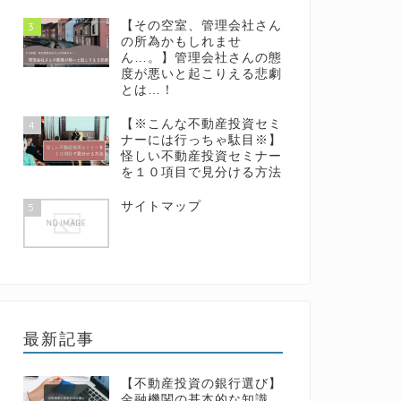
【その空室、管理会社さん
3
の所為かもしれませ
ん…。】管理会社さんの態
度が悪いと起こりえる悲劇
とは…！
【※こんな不動産投資セミ
4
ナーには行っちゃ駄目※】
怪しい不動産投資セミナー
を１０項目で見分ける方法
サイトマップ
5
最新記事
【不動産投資の銀行選び】
金融機関の基本的な知識