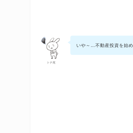
いや～…不動産投資を始
トチ尾