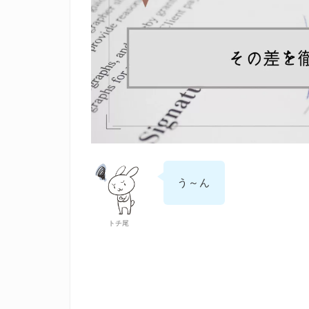
う～ん
トチ尾