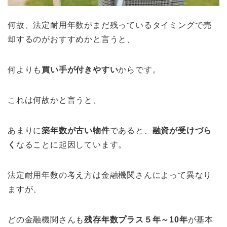
何故、法定耐用年数がまだ残っているタイミングで売
却するのがおすすめかと言うと、
何よりも
買い手が付きやすい
からです。
これは何故かと言うと、
あまりに
築年数が古い物件
であると、
融資が受けづら
く
なることに起因しています。
法定耐用年数の考え方は金融機関さんによって異なり
ますが、
どの金融機関さんも
残存年数プラス５年～10年
が基本