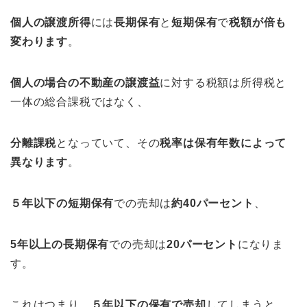
個人の譲渡所得
には
長期保有
と
短期保有
で
税額が倍も
変わります
。
個人の場合の不動産の譲渡益
に対する税額は所得税と
一体の総合課税ではなく、
分離課税
となっていて、その
税率は保有年数によって
異なります
。
５年以下の短期保有
での売却は
約40パーセント
、
5年以上の長期保有
での売却は
20パーセント
になりま
す。
これはつまり、
５年以下の保有で売却
してしまうと、