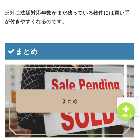
反対に
法廷対応年数がまだ残っている物件には買い手
☆お問い合せ☆
が付きやすくなる
のです。
管理会社変更
まとめ
不動産投資
賃貸経営
MENU