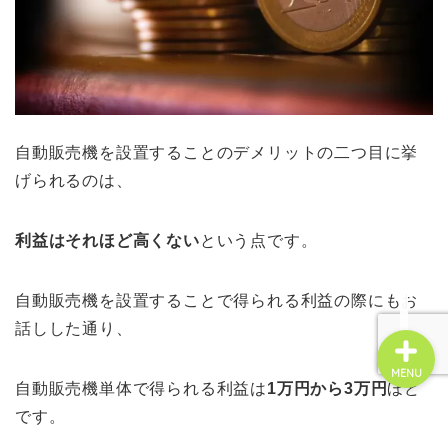
☆お問い合せ☆
管理会社変更
自動販売機を設置することのデメリットの二つ目に挙
げられるのは、
不動産投資
賃貸経営
利益はそれほど高くない
という点です。
自動販売機を設置することで得られる利益の際にもお
話しした通り、
MENU
自動販売機単体で得られる利益は
1万円から3万円
ほど
です。