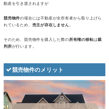
動産を引き渡されますが
競売物件
の場合には不動産が全所有者から取り上げら
れているため、
売主が存在しません
。
そのため、競売物件を購入した際の
所有権の移転
は
裁
判所
が行います。
競売物件のメリット