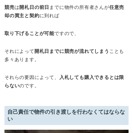
競売
は
開札日の前日
までに物件の所有者さんが
任意売
却の買主と契約
に到れば
取り下げることが可能
ですので、
それによって
開札日までに競売が流れてしまう
ことも
多々あります。
それらの要因によって、
入札しても購入できるとは限
らない
のです。
自己責任で物件の引き渡しを行わなくてはならな
い