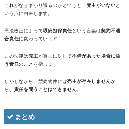
これがなぜまかり通るのかというと、
売主がいない
と
いう点に由来します。
民法改正によって
瑕疵担保責任
という言葉は
契約不適
合責任
に変わっています。
この法律は
売主
が買主に対して
不備があった場合に負
う責任
のことを指します。
しかしながら、競売物件には
売主が存在しません
か
ら、
責任を問うことはできません
。
まとめ