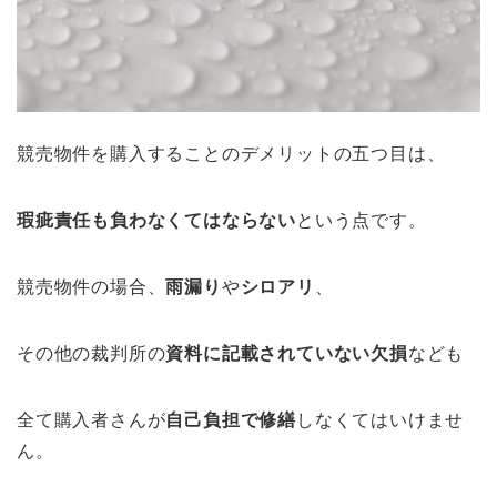
競売物件を購入することのデメリットの五つ目は、
瑕疵責任も負わなくてはならない
という点です。
競売物件の場合、
雨漏り
や
シロアリ
、
その他の裁判所の
資料に記載されていない欠損
なども
全て購入者さんが
自己負担で修繕
しなくてはいけませ
ん。