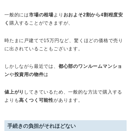
一般的には
市場の相場
より
おおよそ2割から4割程度安
く
購入することができますが、
時たまに戸建てで15万円など、驚くほどの価格で売り
に出されていることもございます。
しかしながら最近では、
都心部のワンルームマンショ
ン
や
投資用の物件
は
値上がり
してきているため、一般的な方法で購入する
よりも
高くつく可能性
があります。
手続きの負担がそれほどない