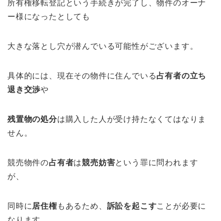
所有権移転登記という手続きが完了し、物件のオーナ
ー様になったとしても
大きな落とし穴が潜んでいる可能性がございます。
具体的には、現在その物件に住んでいる
占有者の立ち
退き交渉
や
残置物の処分
は購入した人が受け持たなくてはなりま
せん。
競売物件の
占有者
は
競売妨害
という罪に問われます
が、
同時に
居住権
もあるため、
訴訟を起こす
ことが必要に
なります。