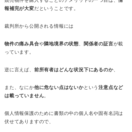
競売物件を購入することのデメリットの一つ目は、
情
報補完が大変
だということです。
裁判所から公開される情報には
物件の痛み具合
や
隣地境界の状態
、
関係者の証言
が載
っています。
逆に言えば、
前所有者はどんな状況下にあるのか
、
また、なにか
他に危ない点はないか
という
注意点など
は載っていません
。
個人情報保護のために書類の中の個人名や固有名詞は
伏せてありますので、