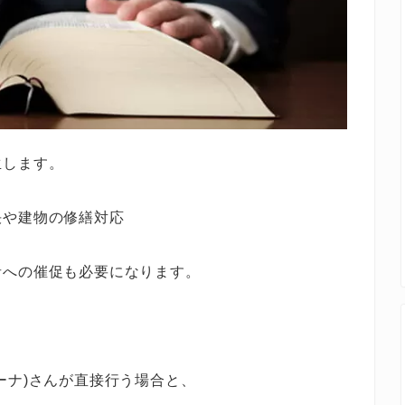
生します。
決や建物の修繕対応
者への催促も必要になります。
ーナ)さんが直接行う場合と、