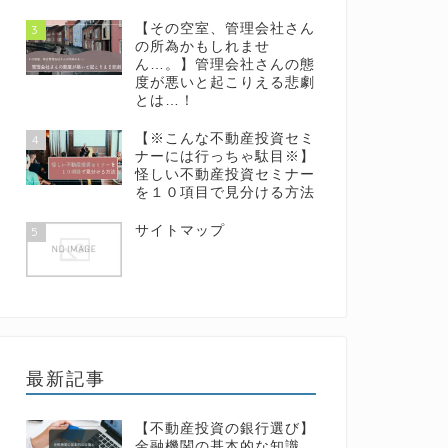
【その空室、管理会社さん
3
の所為かもしれませ
ん…。】管理会社さんの態
度が悪いと起こりえる悲劇
とは…！
【※こんな不動産投資セミ
4
ナーには行っちゃ駄目※】
怪しい不動産投資セミナー
を１０項目で見分ける方法
サイトマップ
5
最新記事
【不動産投資の銀行選び】
金融機関の基本的な知識