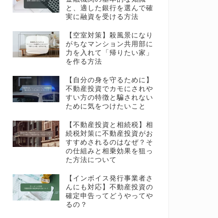
と、適した銀行を選んで確
実に融資を受ける方法
【空室対策】殺風景になり
がちなマンション共用部に
力を入れて「帰りたい家」
を作る方法
【自分の身を守るために】
不動産投資でカモにされや
すい方の特徴と騙されない
ために気をつけたいこと
【不動産投資と相続税】相
続税対策に不動産投資がお
すすめされるのはなぜ？そ
の仕組みと相乗効果を狙っ
た方法について
【インボイス発行事業者さ
んにも対応】不動産投資の
確定申告ってどうやってや
るの？