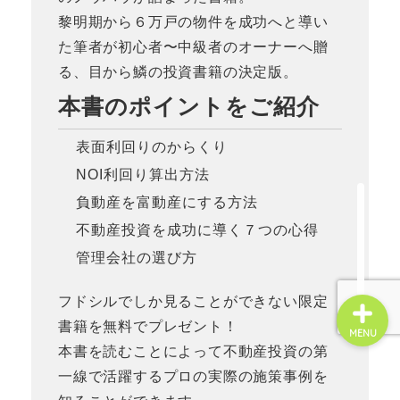
黎明期から６万戸の物件を成功へと導い
た筆者が初心者〜中級者のオーナーへ贈
☆お問い合せ☆
る、目から鱗の投資書籍の決定版。
本書のポイントをご紹介
管理会社変更
表面利回りのからくり
不動産投資
NOI利回り算出方法
負動産を富動産にする方法
賃貸経営
不動産投資を成功に導く７つの心得
管理会社の選び方
フドシルでしか見ることができない限定
書籍を無料でプレゼント！
MENU
本書を読むことによって不動産投資の第
一線で活躍するプロの実際の施策事例を