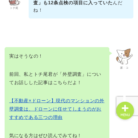
査」も12条点検の項目に入っていた
んだ
トチ尾
ね！
☆お問い合せ☆
管理会社変更
実はそうなの！
不動産投資
家ネコ
賃貸経営
前回、私とトチ尾君が「外壁調査」につい
てお話しした記事はこちらだよ！
【不動産×ドローン】現代のマンションの外
壁調査は、ドローンに任せてしまうのがお
MENU
すすめである三つの理由
気になる方はぜひ読んでみてね！