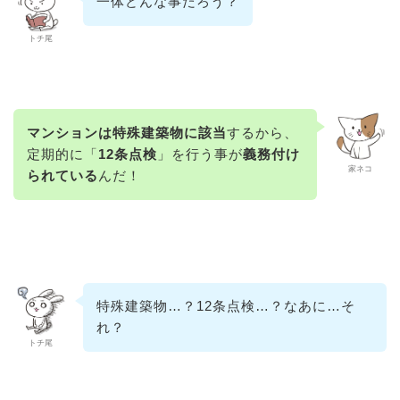
一体どんな事だろう？
トチ尾
マンションは特殊建築物に該当
するから、
定期的に「
12条点検
」を行う事が
義務付け
家ネコ
られている
んだ！
特殊建築物…？12条点検…？なあに…そ
れ？
トチ尾