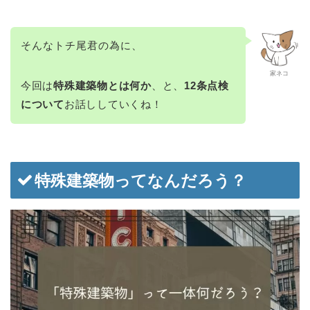
そんなトチ尾君の為に、
家ネコ
今回は
特殊建築物とは何か
、と、
12条点検
について
お話ししていくね！
特殊建築物ってなんだろう？