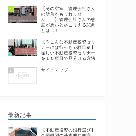
【その空室、管理会社さん
3
の所為かもしれませ
ん…。】管理会社さんの態
度が悪いと起こりえる悲劇
とは…！
【※こんな不動産投資セミ
4
ナーには行っちゃ駄目※】
怪しい不動産投資セミナー
を１０項目で見分ける方法
サイトマップ
5
最新記事
【不動産投資の銀行選び】
金融機関の基本的な知識