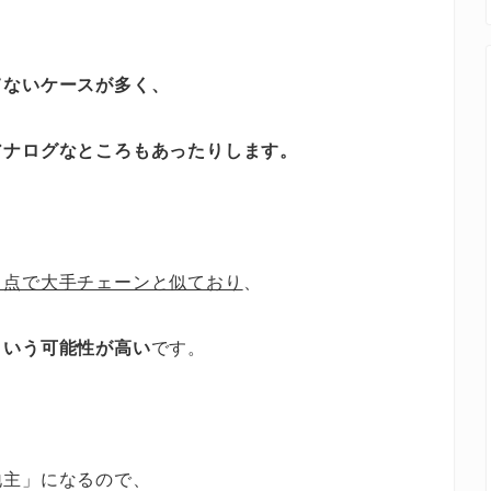
てないケースが多く、
アナログなところもあったりします。
う点で大手チェーンと似ており
、
という可能性が高い
です。
地主」になるので、