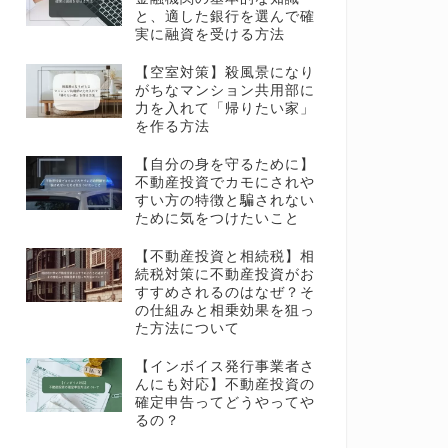
と、適した銀行を選んで確
実に融資を受ける方法
【空室対策】殺風景になり
がちなマンション共用部に
力を入れて「帰りたい家」
を作る方法
【自分の身を守るために】
不動産投資でカモにされや
すい方の特徴と騙されない
ために気をつけたいこと
【不動産投資と相続税】相
続税対策に不動産投資がお
すすめされるのはなぜ？そ
の仕組みと相乗効果を狙っ
た方法について
【インボイス発行事業者さ
んにも対応】不動産投資の
確定申告ってどうやってや
るの？